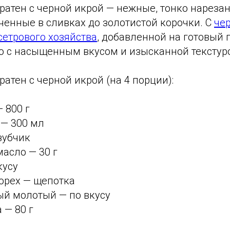
ратен с черной икрой — нежные, тонко нареза
ченные в сливках до золотистой корочки. С
чер
сетрового хозяйства
, добавленной на готовый г
о с насыщенным вкусом и изысканной текстур
атен с черной икрой (на 4 порции):
 800 г
 — 300 мл
зубчик
асло — 30 г
кусу
орех — щепотка
ый молотый — по вкусу
 — 80 г