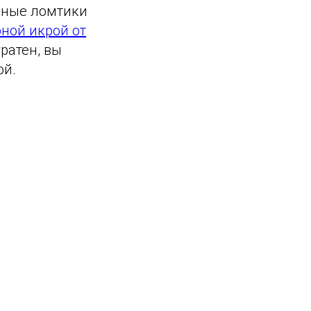
нные ломтики
ной икрой от
ратен, вы
ой.