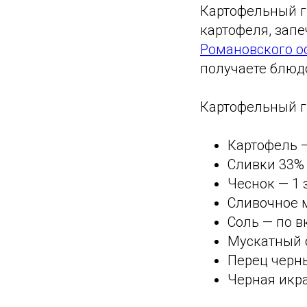
Картофельный г
картофеля, запе
Романовского о
получаете блюд
Картофельный гр
Картофель —
Сливки 33%
Чеснок — 1 
Сливочное м
Соль — по в
Мускатный 
Перец черн
Черная икра