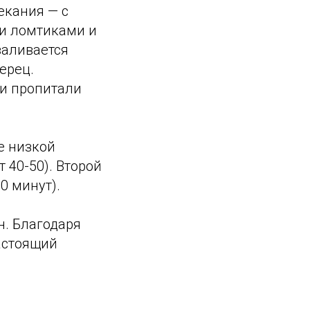
екания — с
и ломтиками и
заливается
ерец.
 и пропитали
е низкой
 40-50). Второй
0 минут).
н. Благодаря
астоящий