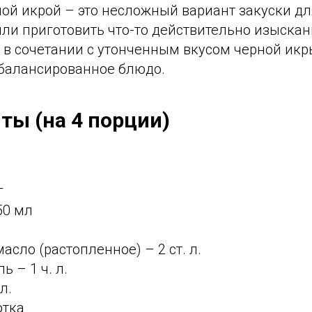
ой икрой – это несложный вариант закуски для
или приготовить что-то действительно изыска
 в сочетании с утонченным вкусом черной икр
сбалансированное блюдо.
ты (на 4 порции)
г
50 мл
.
асло (растопленное) – 2 ст. л.
ь – 1 ч. л.
л.
отка