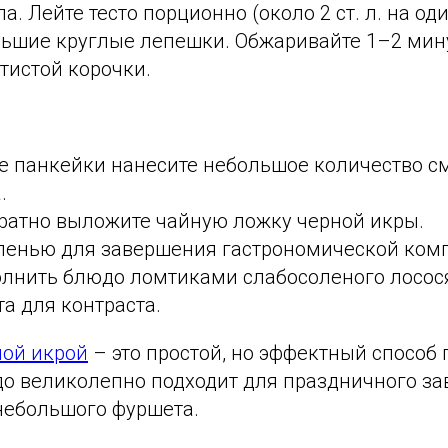
а. Лейте тесто порционно (около 2 ст. л. на од
ьшие круглые лепешки. Обжаривайте 1–2 мин
тистой корочки.
е панкейки нанесите небольшое количество с
.
уратно выложите чайную ложку черной икры.
еленью для завершения гастрономической ком
лнить блюдо ломтиками слабосоленого лосос
та для контраста.
ной икрой
– это простой, но эффектный способ 
до великолепно подходит для праздничного за
небольшого фуршета.