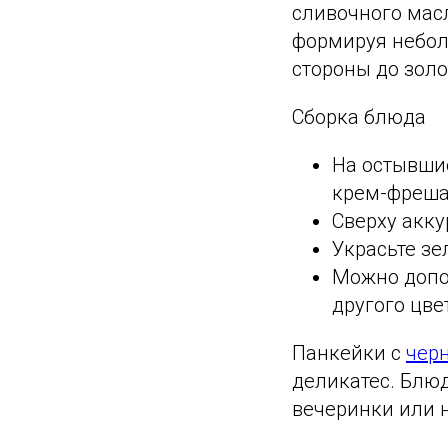
сливочного масл
формируя небол
стороны до золо
Сборка блюда
На остывши
крем-фреша
Сверху акк
Украсьте з
Можно допо
другого цве
Панкейки с
чер
деликатес. Блю
вечеринки или 