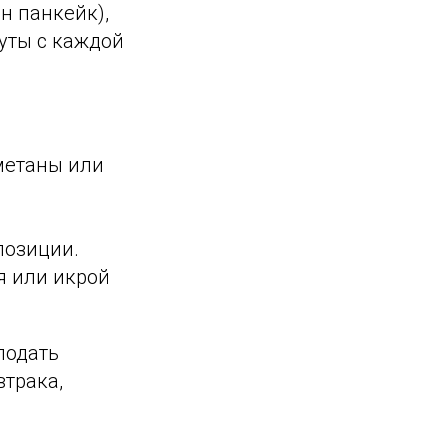
ин панкейк),
уты с каждой
метаны или
позиции.
я или икрой
подать
втрака,