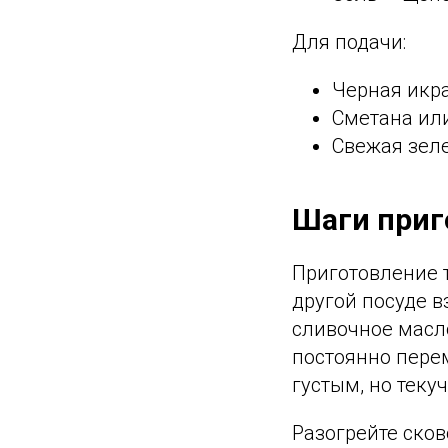
Для подачи:
Черная икра
Сметана ил
Свежая зел
Шаги приг
Приготовление т
другой посуде в
сливочное масл
постоянно пере
густым, но теку
Разогрейте ско