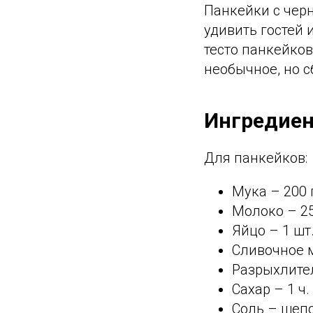
Панкейки с черн
удивить гостей 
тесто панкейков
необычное, но 
Ингредиен
Для панкейков:
Мука – 200 
Молоко – 2
Яйцо – 1 шт
Сливочное м
Разрыхлител
Сахар – 1 ч. 
Соль – щеп