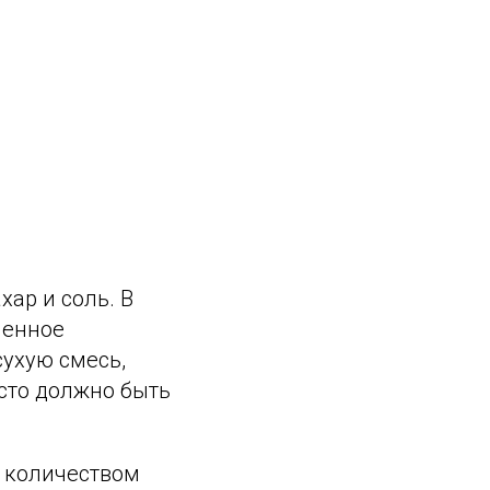
хар и соль. В
ленное
сухую смесь,
сто должно быть
м количеством