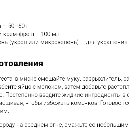
 – 50–60 г
и крем-фреш – 100 мл
ень (укроп или микрозелень) – для украшения
отовления
еста: в миске смешайте муку, разрыхлитель, са
збейте яйцо с молоком, затем добавьте растоп
о. Постепенно вводите жидкие ингредиенты в 
мешивая, чтобы избежать комочков. Готовое те
чим.
вороду на среднем огне, смажьте ее небольши