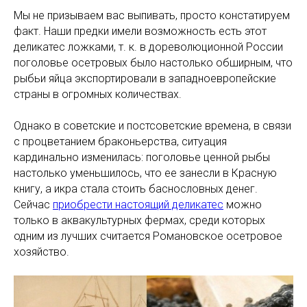
Мы не призываем вас выпивать, просто констатируем
факт. Наши предки имели возможность есть этот
деликатес ложками, т. к. в дореволюционной России
поголовье осетровых было настолько обширным, что
рыбьи яйца экспортировали в западноевропейские
страны в огромных количествах.
Однако в советские и постсоветские времена, в связи
с процветанием браконьерства, ситуация
кардинально изменилась: поголовье ценной рыбы
настолько уменьшилось, что ее занесли в Красную
книгу, а икра стала стоить баснословных денег.
Сейчас
приобрести настоящий деликатес
можно
только в аквакультурных фермах, среди которых
одним из лучших считается Романовское осетровое
хозяйство.