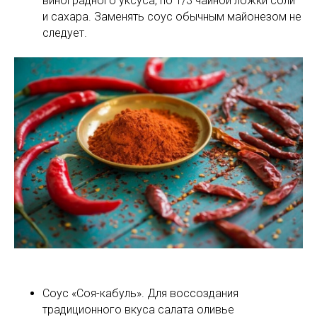
виноградного уксуса, по 1/3 чайной ложки соли
и сахара. Заменять соус обычным майонезом не
следует.
Соус «Соя-кабуль». Для воссоздания
традиционного вкуса салата оливье