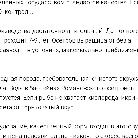
вленных государством стандартов качества. В
й контроль.
оизводства достаточно длительный. До полног
 проходит 7-9 лет. Осетров выращивают без ан
 разводят в условиях, максимально приближен
одная порода, требовательная к чистоте окру
а. Вода в бассейнах Романовского осетрового
руется. Если рыбе не хватает кислорода, икри
ретают горьковатый вкус.
удование, качественный корм входят в итогов
ли цена подозрительно низкая, то скорее всег