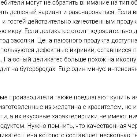
ебители могут не обратить внимание на тип о
ить дешевый вариант и разочароваться. Если в
 и гостей действительно качественным продукт
ю икру. Если деликатес стоит подозрительно 
од засолки. Цена паюсного продукта доступна
спользуются дефектные икринки, оставшиеся 
. Паюсный деликатес больше похож на икорную
дит на бутербродах. Еще один минус: интенси
ые производители также предлагают купить 
 изготовленные из желатина с красителем, не 
и, а их вкусовые характеристики не имеют ни
дуктом. Нужно помнить, что качественная чер
катес, цена которого составляет несколько т