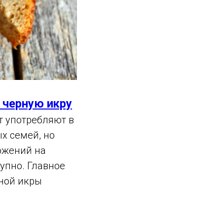
 черную икру
т употребляют в
х семей, но
ожений на
упно. Главное
рной икры