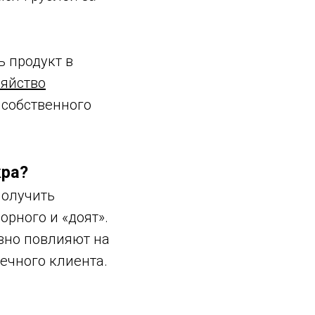
ь продукт в
зяйство
 собственного
кра?
получить
орного и «доят».
ивно повлияют на
нечного клиента.