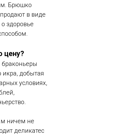
ым. Брюшко
 продают в виде
 о здоровье
способом.
 цену?
, браконьеры
 икра, добытая
арных условиях,
блей,
ньерство.
ам ничем не
водит деликатес