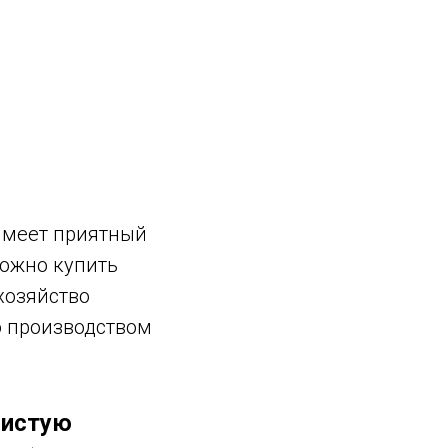
имеет приятный
можно купить
хозяйство
о производством
нистую