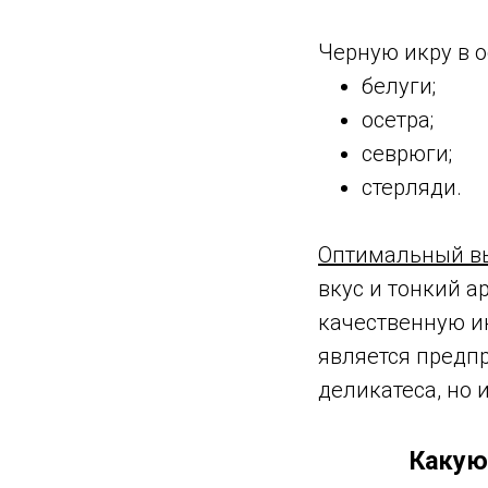
Черную икру в 
белуги;
осетра;
севрюги;
стерляди.
Оптимальный в
вкус и тонкий а
качественную ик
является предп
деликатеса, но 
Какую