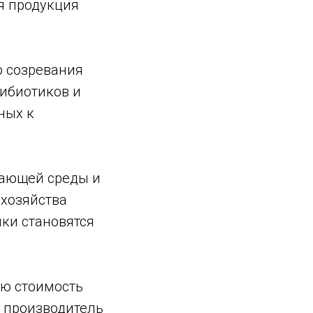
ся продукция
о созревания
тибиотиков и
ных к
жающей среды и
 хозяйства
нки становятся
ую стоимость
о производитель