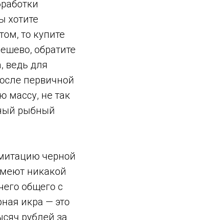
бработки
ы хотите
ом, то купите
дешево, обратите
, ведь для
после первичной
 массу, не так
вный рыбный
имитацию черной
имеют никакой
чего общего с
ная икра — это
ысяч рублей за