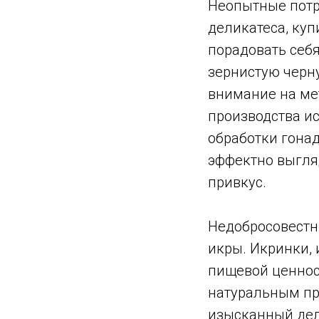
Неопытные потр
деликатеса, куп
порадовать себя
зернистую черну
внимание на мет
производства и
обработки гонад
эффектно выгля
привкус.
Недобросовестн
икры. Икринки,
пищевой ценност
натуральным про
изысканный дели