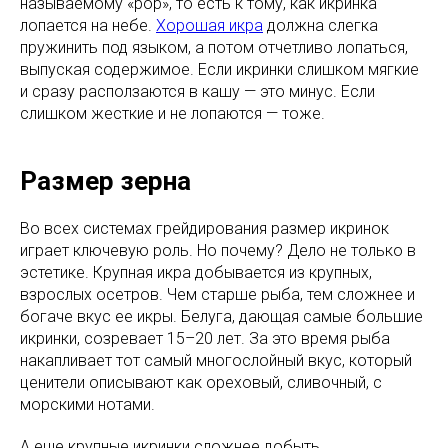
называемому «pop», то есть к тому, как икринка
лопается на небе.
Хорошая икра
должна слегка
пружинить под языком, а потом отчетливо лопаться,
выпуская содержимое. Если икринки слишком мягкие
и сразу расползаются в кашу — это минус. Если
слишком жесткие и не лопаются — тоже.
Размер зерна
Во всех системах грейдирования размер икринок
играет ключевую роль. Но почему? Дело не только в
эстетике. Крупная икра добывается из крупных,
взрослых осетров. Чем старше рыба, тем сложнее и
богаче вкус ее икры. Белуга, дающая самые большие
икринки, созревает 15–20 лет. За это время рыба
накапливает тот самый многослойный вкус, который
ценители описывают как ореховый, сливочный, с
морскими нотами.
А еще крупные икринки сложнее добыть