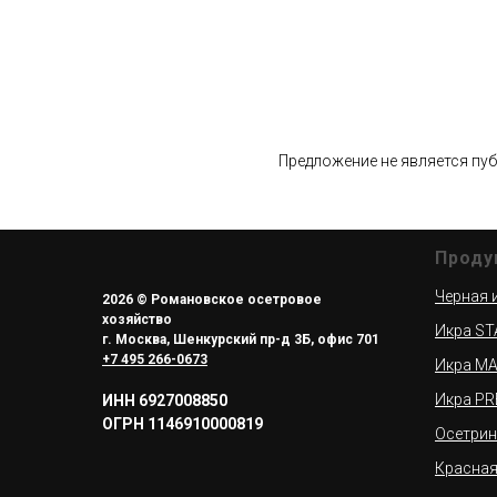
Предложение не является пу
Проду
Черная 
2026 © Романовское осетровое
хозяйство
Икра S
г. Москва, Шенкурский пр-д 3Б, офис 701
+7 495 266-0673
Икра M
Икра P
ИНН 6927008850
ОГРН 1146910000819
Осетрин
Красная