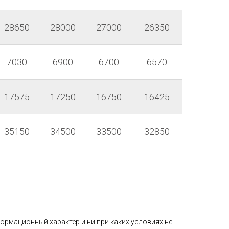
28650
28000
27000
26350
7030
6900
6700
6570
17575
17250
16750
16425
35150
34500
33500
32850
ормационный характер и ни при каких условиях не