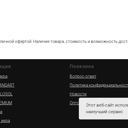
бличной офертой. Наличие товара, стоимость и возможность доста
кция
Полезное
икра
Вопрос-ответ
TANDART
Политика конфиденциальнос
ALOSOL
Новости
REMIUM
Оптовикам
Этот веб-сайт испол
наилучший сервис
а
 икра