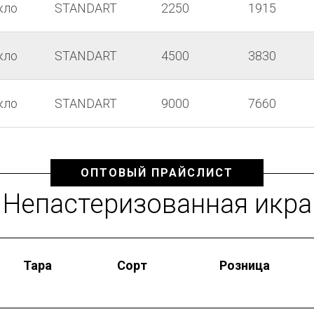
кло
STANDART
2250
1915
кло
STANDART
4500
3830
кло
STANDART
9000
7660
ОПТОВЫЙ ПРАЙСЛИСТ
Непастеризованная икра
Тара
Сорт
Розница