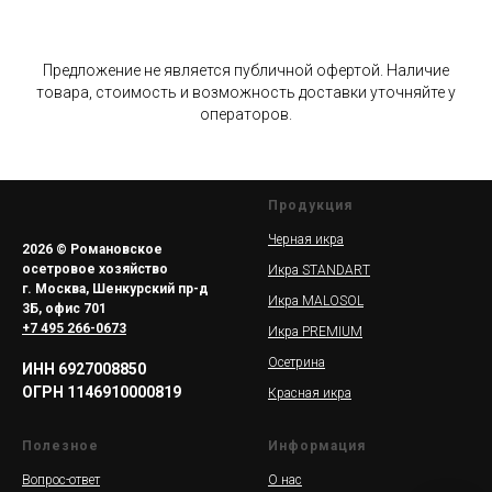
Предложение не является публичной офертой. Наличие
товара, стоимость и возможность доставки уточняйте у
операторов.
Продукция
Черная икра
2026 © Романовское
осетровое хозяйство
Икра STANDART
г. Москва, Шенкурский пр-д
Икра MALOSOL
3Б, офис 701
+7 495 266-0673
Икра PREMIUM
Осетрина
ИНН 6927008850
ОГРН 1146910000819
Красная икра
Полезное
Информация
Вопрос-ответ
О нас