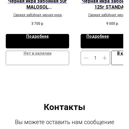
Черная икра забойная 50г
Черная икра забойна
MALOSOL
125г STANDAR
непастеризованная
непастеризован
Свежая забойная черная икра
Свежая забойная черная
сибирского осетра высшего сорта
сибирского осетра высшего
3 700
р.
9 000
р.
Подробнее
Подробнее
Нет в наличии
В кор
Контакты
Вы можете оставить нам сообщение