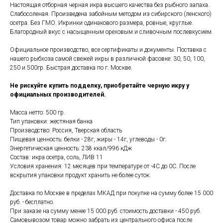
Настоящая отборная черная икра высшего качества без рыбного запаха.
Слабосоленая. Произведена забойным методом из сибирского (ленского)
осетра. Без ГМО. Икринки одинакового размера, ровные, круглые.
Благородный вкус с насыщенным ореховым и сливочным послевкусием.
Официальное производство, все сертификаты и документы. Поставка с
нашего рыбхоза самой свежей икры в различной фасовке: 30, 50, 100,
250 и 500гр. Быстрая доставка по г. Москве.
Не рискуйте купить подделку, приобретайте черную икру у
официальных производителей.
Масса нетто: 500 гр.
Тип упаковки: жестяная банка
Производство: Россия, Тверская область
Пищевая ценность: белки - 28г, жиры - 14г, углеводы - 0г.
Энергетическая ценность: 238 ккал/996 кДж
Состав: икра осетра, соль, ЛИВ 11
Условия хранения: 12 месяцев при температуре от -4С до 0С. После
вскрытия упаковки продукт хранить не более суток.
Доставка по Москве в пределах МКАД при покупке на сумму более 15 000
руб. - бесплатно.
При заказе на сумму менее 15 000 руб. стоимость доставки - 450 руб.
Самовывозом товар можно забрать из центрального офиса после