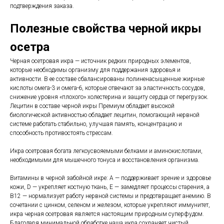
подтверждения заказа.
Полезные свойства черной икры
осетра
Черная осетровая икра — источник редких природных элементов,
которые необходимы организму для поддержания здоровья и
активности. В ее составе сбалансированы полиненасыщенные жирные
кислоты омега-3 и омега-6, которые отвечают за эластичность сосудов,
снижение уровня «плохого» холестерина и защиту сердца от перегрузок.
Лецитин в составе черной икры Премиум обладает высокой
биологической активностью обладает лецитин, помогающий нервной
системе работать стабильно, улучшая память, концентрацию и
способность противостоять стрессам.
Икра осетровая богата легкоусвояемыми белками и аминокислотами,
необходимыми для мышечного тонуса и восстановления организма.
Витамины в черной забойной икре: A — поддерживает зрение и здоровье
кожи, D — укрепляет костную ткань, Е — замедляет процессы старения, а
B12 — нормализует работу нервной системы и предотвращает анемию. В
сочетании с цинком, селеном и железом, которые укрепляют иммунитет,
икра черная осетровая является настоящим природным суперфудом.
Благодаря минимальной обработке наша икра сохраняет чистый,