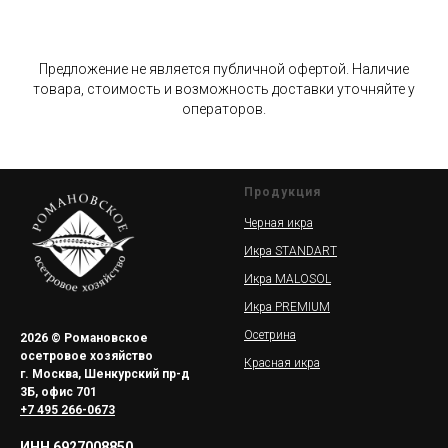
Предложение не является публичной офертой. Наличие
товара, стоимость и возможность доставки уточняйте у
операторов.
Продукция
Черная икра
Икра STANDART
Икра MALOSOL
Икра PREMIUM
Осетрина
2026 © Романовское
осетровое хозяйство
Красная икра
г. Москва, Шенкурский пр-д
3Б, офис 701
+7 495 266-0673
ИНН 6927008850