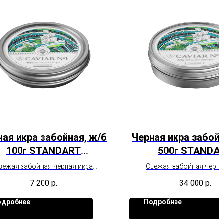
ная икра забойная, ж/б
Черная икра забой
100г STANDART
500г STAND
непастеризованная
непастеризов
вежая забойная черная икра
Свежая забойная черн
ирского осетра высшего сорта
сибирского осетра высш
7 200
р.
34 000
р.
одробнее
Подробнее