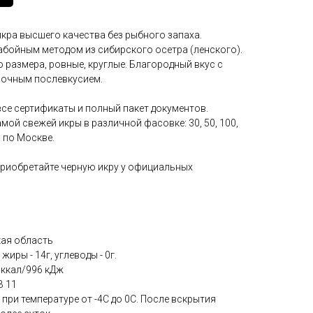
кра высшего качества без рыбного запаха.
абойным методом из сибирского осетра (ленского).
 размера, ровные, круглые. Благородный вкус с
очным послевкусием.
се сертификаты и полный пакет документов.
мой свежей икры в различной фасовке: 30, 50, 100,
а по Москве.
 приобретайте черную икру у официальных
кая область
жиры - 14г, углеводы - 0г.
 ккал/996 кДж
В 11
при температуре от -4С до 0С. После вскрытия