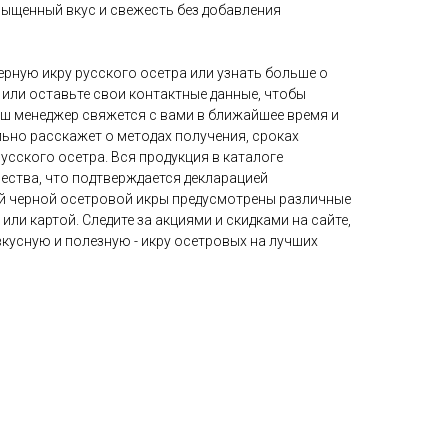
сыщенный вкус и свежесть без добавления
ерную икру русского осетра или узнать больше о
или оставьте свои контактные данные, чтобы
аш менеджер свяжется с вами в ближайшее время и
льно расскажет о методах получения, сроках
усского осетра. Вся продукция в каталоге
ества, что подтверждается декларацией
ей черной осетровой икры предусмотрены различные
ли картой. Следите за акциями и скидками на сайте,
вкусную и полезную - икру осетровых на лучших