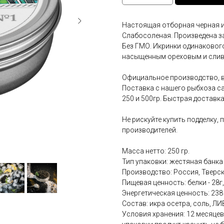
Настоящая отборная черная и
Слабосоленая. Произведена з
Без ГМО. Икринки одинакового
насыщенным ореховым и слив
Официальное производство, в
Поставка с нашего рыбхоза са
250 и 500гр. Быстрая доставк
Не рискуйте купить подделку,
производителей.
Масса нетто: 250 гр.
Тип упаковки: жестяная банка
Производство: Россия, Тверс
Пищевая ценность: белки - 28г, 
Энергетическая ценность: 238
Состав: икра осетра, соль, ЛИ
Условия хранения: 12 месяцев 