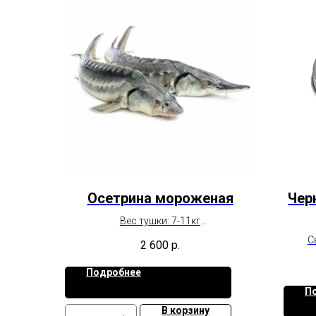
Осетрина мороженая
Чер
Вес тушки: 7-11кг
Цена указана за 1кг
С
2 600
р.
Опт - цена договорная
сиб
Подробнее
П
В корзину