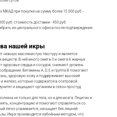
олее суток.
 МКАД при покупке на сумму более 15 000 руб. -
000 руб. стоимость доставки - 450 руб.
брать из центрального офиса после подтверждения
ва нашей икры
ет нежную маслянистую текстуру и является
веществ. В ней много омега-3 и омега-6 жирных
т здоровье сердца и сосудов, снижают уровень
обращение. Витамины A, D, E и группа B помогают
кань, здоровую кожу и поддерживает высокий
ен и железо, которые содержатся в осетровой
унитет и защищают организм в сезон простуд.
лезна не только для тела, но и для мозга. Лецитин и
мять, концентрацию и помогают справляться со
рый легко усваивается, насыщает без лишней
льзы. Икра производится забойным методом, что