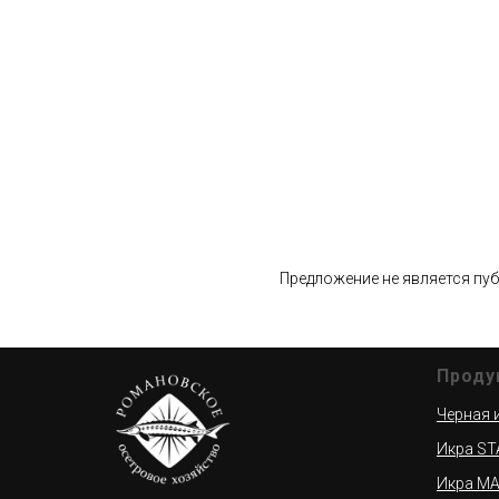
Предложение не является пу
Проду
Черная 
Икра S
Икра M