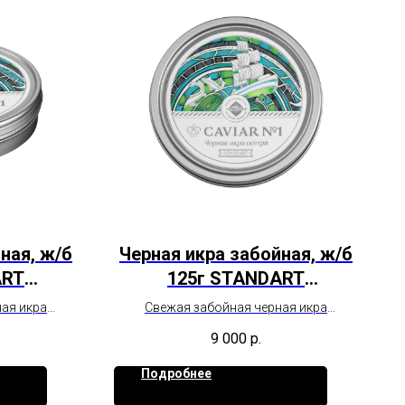
ная, ж/б
Черная икра забойная, ж/б
ART
125г STANDART
анная
непастеризованная
ая икра
Свежая забойная черная икра
его сорта
сибирского осетра высшего сорта
9 000
р.
Подробнее