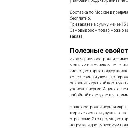
упаковки продукт хранить не б
Доставка по Москве в пределах
бесплатно.
При заказе на сумму менее 15 
Самовывозом товар можно за
заказа.
Полезные свойст
Икра черная осетровая — име
мощным источником полезных 
кислот, которые поддерживаю
холестерина и улучшают крово
сохранить крепкой костную т
уровень энергии. А цинк, сел
забойной икре, укрепляют имм
Наша осетровая черная икра по
жирные кислоты улучшают па
стрессами. Это продукт, кото
нагрузки и дает максимум по