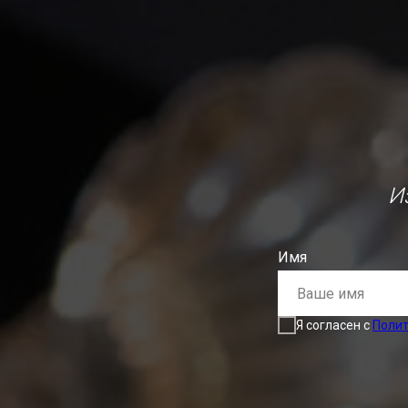
И
Имя
Я согласен с
Поли